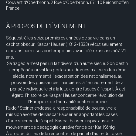
Couvent d'Oberbronn, 2 Rue d'Oberbronn, 67110 Reichshoffen,
France
À PROPOS DE L'ÉVÉNEMENT
Séquestré les seize premières années de sa vie dans un 
cachot obscur, Kaspar Hauser (1812-1833) vécut seulement 
cinq ans parmi ses contemporains avant d’être assassiné à 21 
ans.
Sa tragédie n’est pas un fait divers d’un autre siècle. Son destin 
« empêché » ouvrit les portes aux drames majeurs du xxème 
siècle, notamment à l’exacerbation des nationalismes, au 
pouvoir des puissances financières, à l’encadrement de la 
pensée individuelle et à la lutte contre l’accès à l’esprit. À cet 
égard, l’histoire de Kaspar Hauser concerne l’évolution de 
l’Europe et de l’humanité contemporaine.
Rudolf Steiner endossa la responsabilité de poursuivre la 
mission avortée de Kaspar Hauser en apportant les bases 
d’une science de l’esprit. Kaspar Hauser inspira aussi le 
mouvement de pédagogie curative fondé par Karl König.
À propos du lieu de la rencontre : de part et d’autre du fossé 