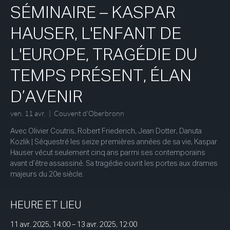
SÉMINAIRE – KASPAR
HAUSER, L'ENFANT DE
L'EUROPE, TRAGÉDIE DU
TEMPS PRÉSENT, ÉLAN
D’AVENIR
ven. 11 avr.
  |  
Couvent d'Oberbronn
Avec Olivier Coutris, Robert Friederich, Jean Dotter, Danuta
Kozlik | Séquestré les seize premières années de sa vie, Kaspar
Hauser vécut seulement cinq ans parmi ses contemporains
avant d’être assassiné. Sa tragédie ouvrit les portes aux drames
majeurs du 20e siècle.
HEURE ET LIEU
11 avr. 2025, 14:00 – 13 avr. 2025, 12:00