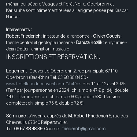
rhénan qui sépare Vosges et Forêt Noire, Oberbronn et 
Karlsruhe sont intimement reliées à l’énigme posée par Kaspar 
Hauser.
Intervenants :
Robert Friederich
 : initiateur de la rencontre - 
Olivier Coutris
 : 
thème central et géologie rhénane - 
Danuta Kozlik
 : eurythmie - 
Jean Dotter
 : animation musicale
INSCRIPTIONS ET RÉSERVATION :
Logement
 : Couvent d’Oberbronn 2, rue principale 67110 
Oberbronn (Bas-Rhin) Tél. 03 88 80 84 50 -
www.hotellerieducouvent.com/Nuitées
 des 11 et 12 avril 2025.
(Tarif par jour/personne en 2024 : ch. simple 47 € p. déj, double 
44 €. - Demi-pension : ch. simple 60€, double 58€. Pension 
complète : ch. simple 75 €, double 72 €).
Séminaire : 
s’inscrire auprès de 
M. Robert Friederich
 5, rue des 
Chevreuils 67340 Reipertswiller.
Tél. 
06 67 48 48 39
. Courriel : 
friederob@gmail.com