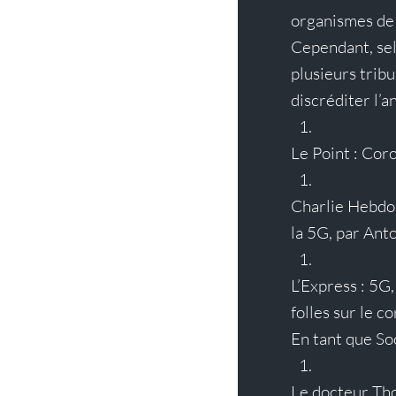
organismes de 
Cependant, sel
plusieurs tribu
discréditer l’a
Le Point : 
Coron
Charlie Hebdo 
la 5G
, par Ant
L’Express : 
5G,
folles sur le c
En tant que So
Le docteur Th