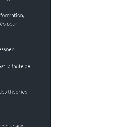
formation, 
déo pour 
essner,
t la faute de 
es théories 
hique aux 