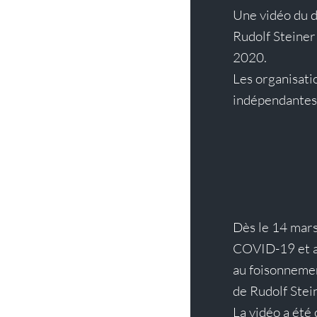
Une 
vidéo du
Rudolf Steiner
2020.
Les organisatio
indépendantes 
Dès le 14 mars
COVID-19 et 
au foisonnemen
de Rudolf Stei
La vidéo a été 