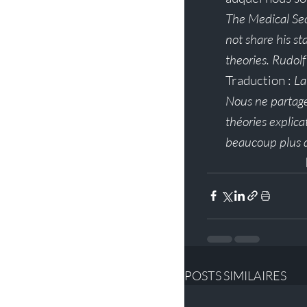
The Medical Sec
not share his st
theories. Rudol
Traduction : 
La
Nous ne partageo
théories explica
beaucoup plus d
POSTS SIMILAIRES