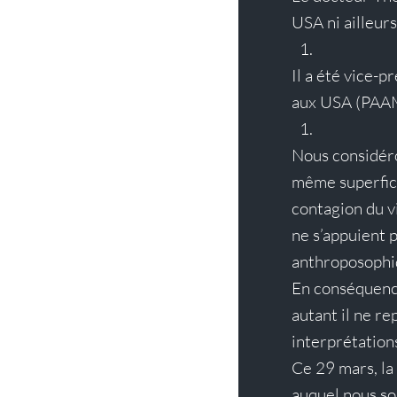
USA ni ailleurs
Il a été vice-
aux USA (PAAM)
Nous considéro
même superfici
contagion du vi
ne s’appuient 
anthroposophi
En conséquence
autant il ne re
interprétations
Ce 29 mars, la
auquel nous so