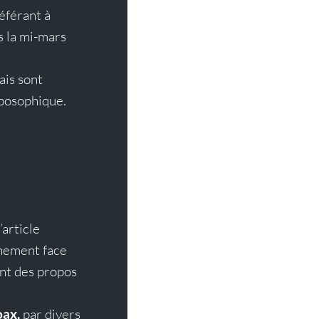
éférant à 
 la mi-mars 
ais sont 
posophique. 
article 
nement face 
nt des propos 
oax,
 par 
divers 