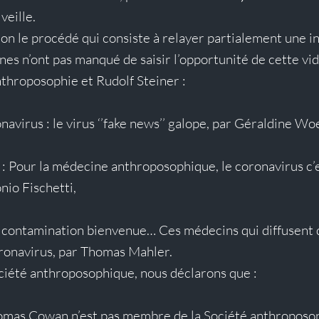
veille
.
on le procédé qui consiste à relayer partialement une in
nes n’ont pas manqué de saisir l’opportunité de cette vi
nthroposophie et Rudolf Steiner :
avirus : le virus ‘’fake news’’ galope
, par Géraldine Wo
: 
Pour la médecine anthroposophique, le coronavirus c’es
onio Fischetti,
 contamination bienvenue… Ces médecins qui diffusent d
oronavirus
, par Thomas Mahler.
ciété anthroposophique, nous déclarons que :
omas Cowan n’est pas membre de la Société anthroposop