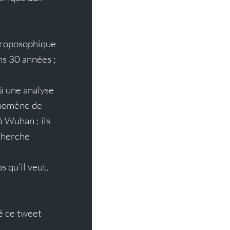
throposophique 
ns 30 années ;
à une analyse 
énomène de 
à Wuhan ; ils 
cherche 
 qu’il veut, 
é ce tweet 