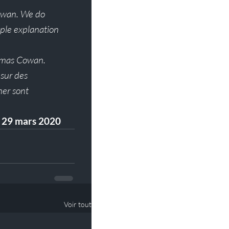
owan. We do 
mple explanation 
homas Cowan. 
 sur des 
ner sont 
, 29 mars 2020
Voir tout