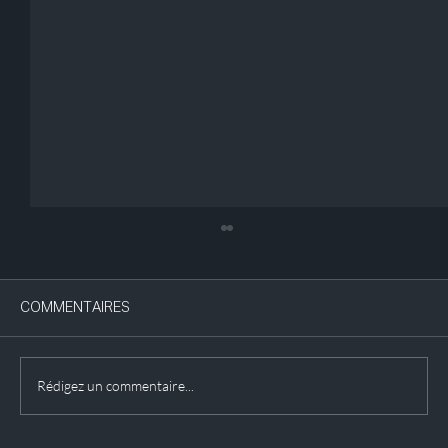
COMMENTAIRES
Rédigez un commentaire...
Exposition : les vitraux du Goetheanum