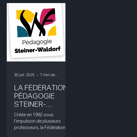
spécialisée et de l’art.
30 juil. 2025
7 min de lecture
LA FÉDÉRATION
PÉDAGOGIE
STEINER-
WALDORF
Créée en 1992 sous
l’impulsion de plusieurs
professeurs, la Fédération
Pédagogie Steiner-Waldorf