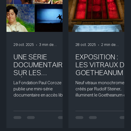
29 oct. 2025
3 min de lecture
28 oct. 2025
2 min de lecture
UNE SÉRIE
EXPOSITION :
DOCUMENTAIRE
LES VITRAUX DU
SUR LES
GOETHEANUM
MÉTIERS
La Fondation Paul Coroze
Neuf vitraux monochromes,
D’INSPIRATION
publie une mini-série
créés par Rudolf Steiner,
ANTHROPOSOPH
documentaire en accès libre
illuminent le Goetheanum et y
en quatre épisodes sur des
créent une ambiance unique,
IQUE
métiers inspirés de
où chaque couleur devient un
l’anthroposophie dans les
chemin vers la connaissance
domaines de la pédagogie,
de soi.
de l’agriculture, de l’éducation