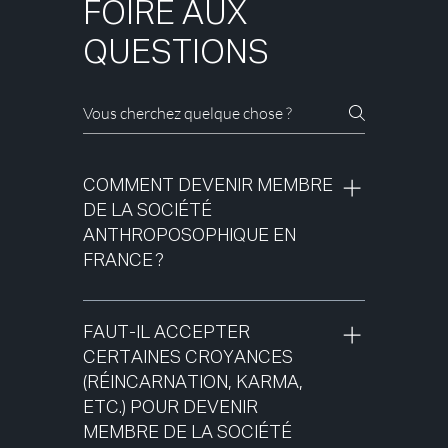
FOIRE AUX
QUESTIONS
COMMENT DEVENIR MEMBRE
DE LA SOCIÉTÉ
ANTHROPOSOPHIQUE EN
FRANCE ?
La société anthroposophique en
France est d’abord une association de
FAUT-IL ACCEPTER
loi 1901 ouverte à toute personne
CERTAINES CROYANCES
souhaitant participer ou favoriser ou
(RÉINCARNATION, KARMA,
soutenir les activités de la Société.
ETC.) POUR DEVENIR
L'adhésion va de pair avec une
MEMBRE DE LA SOCIÉTÉ