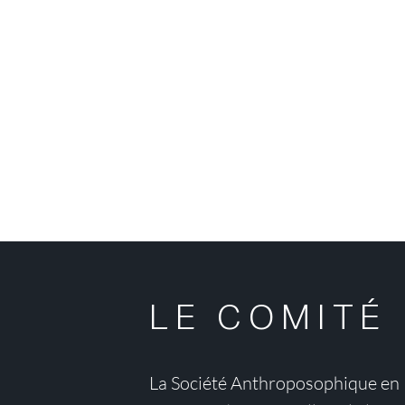
avail ouverts aux personnes intéressées. Elle compte environ 12
ent essentiellement à financer des activités culturelles, de l’événe
blication, mais aussi à soutenir le Goetheanum.
 Société anthroposophique en France >
érieur >
>
LE COMITÉ
La Société Anthroposophique en 