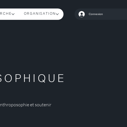
RCHE
ORGANISATION
Connexion
É
SOPHIQUE
’anthroposophie et soutenir