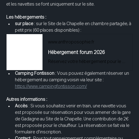
et les navettes se font uniquement sur le site.
Les hébergements :
sur place 
: sur le Site de la Chapelle en chambre partagée, à 
petit prix (60 places disponibles) : 
www.anthroposophie.fr
Hébergement forum 2026
Réservez votre hébergement pour le Forum public 2026 et l’Assemblée générale. Informations pratiques, options disponibles et réservation en ligne.
Camping Fontisson
 : Vous pouvez également réserver un 
hébergement au camping voisin via leur site : 
https://www.campingfontisson.com/
Autres informations :
Accès
 :
Si vous souhaitez venir en train, une navette vous 
est proposée sur réservation pour vous amener de la gare 
de Gadagne au Site de la Chapelle. Une contribution de 2€ 
est proposée pour le chauffeur. La réservation se fait via le 
formulaire d'inscription.
Contact 
: Pour tout renseignement complémentaire ou 