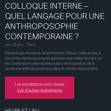
COLLOQUE INTERNE –
QUEL LANGAGE POUR UNE
ANTHROPOSOPHIE
CONTEMPORAINE ?
sam. 25 janv.
  |  
Paris
Réservé aux membres de la Première Classe | Cette année, la
rencontre d’anthroposophie générale veut mettre l’accent sur
les contributions individuelles autour de la question de la
recherche anthroposophique dans le monde d'aujourd'hui.
Les inscriptions sont closes
Voir d'autres événements
HEURE ET LIEU