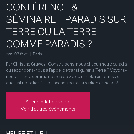
CONFÉRENCE &
SÉMINAIRE – PARADIS SUR
TERRE OU LA TERRE
COMME PARADIS ?
ven. 07 févr.
  |  
Paris
Par Christine Gruwez | Construisons-nous chacun notre paradis
ou répondons-nous à l’appel de transfigurer la Terre ? Voyons-
nous la Terre comme source de vie ou simple ressource, et
quel est notre lien à la puissance de résurrection en nous ?
Aucun billet en vente
Voir d'autres événements
HEURE ET LIEU