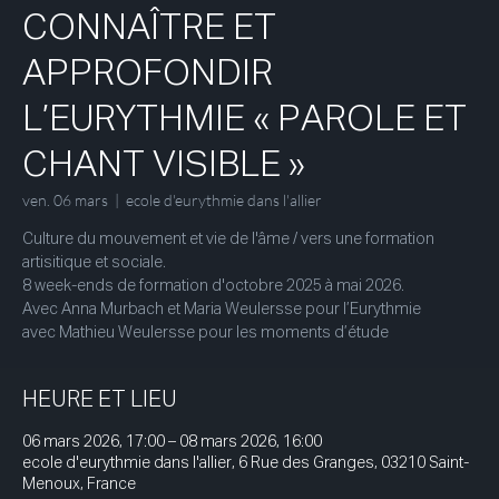
CONNAÎTRE ET
APPROFONDIR
L’EURYTHMIE « PAROLE ET
CHANT VISIBLE »
ven. 06 mars
  |  
ecole d'eurythmie dans l'allier
Culture du mouvement et vie de l'âme / vers une formation
artisitique et sociale.
8 week-ends de formation d'octobre 2025 à mai 2026.
Avec Anna Murbach et Maria Weulersse pour l’Eurythmie
avec Mathieu Weulersse pour les moments d’étude
HEURE ET LIEU
06 mars 2026, 17:00 – 08 mars 2026, 16:00
ecole d'eurythmie dans l'allier, 6 Rue des Granges, 03210 Saint-
Menoux, France