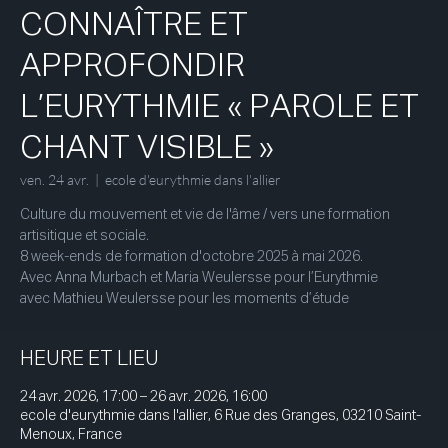
CONNAÎTRE ET
APPROFONDIR
L’EURYTHMIE « PAROLE ET
CHANT VISIBLE »
ven. 24 avr.
  |  
ecole d'eurythmie dans l'allier
Culture du mouvement et vie de l'âme / vers une formation
artisitique et sociale.
8 week-ends de formation d'octobre 2025 à mai 2026.
Avec Anna Murbach et Maria Weulersse pour l’Eurythmie
avec Mathieu Weulersse pour les moments d’étude
HEURE ET LIEU
24 avr. 2026, 17:00 – 26 avr. 2026, 16:00
ecole d'eurythmie dans l'allier, 6 Rue des Granges, 03210 Saint-
Menoux, France