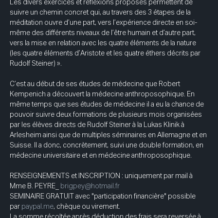
Les divers exercices et réflexions proposés permettent de 
suivre un chemin concret qui, au travers des 3 étapes de la 
méditation ouvre d’une part, vers l’expérience directe en soi-
même des différents niveaux de l’être humain et d’autre part, 
vers la mise en relation avec les quatre éléments de la nature 
(les quatre éléments d’Aristote et les quatre éthers décrits par 
Rudolf Steiner) ».
C’est au début de ses études de médecine que Robert 
Kempenich a découvert la médecine anthroposophique. En 
même temps que ses études de médecine il a eu la chance de 
pouvoir suivre deux formations de plusieurs mois organisées 
par les élèves directs de Rudolf Steiner à la Lukas Klinik à 
Arlesheim ainsi que de multiples séminaires en Allemagne et en 
Suisse. Il a donc, concrètement, suivi une double formation, en 
médecine universitaire et en médecine anthroposophique.
RENSEIGNEMENTS et INSCRIPTION : uniquement par mail à 
Mme B. PEYRE_ 
brigpey@hotmail.fr
SEMINAIRE GRATUIT avec "participation financière" possible 
par 
paypal.me
, chèque ou virement. 
La somme récoltée après déduction des frais sera reversée à 