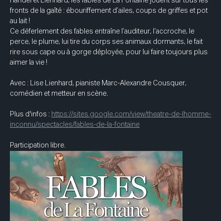
Händel et Lienhard, les fables de La Fontaine jouent sur tous les 
fronts de la gaîté : ébouriffement d’ailes, coups de griffes et pot 
au lait ! 
Ce déferlement des fables entraîne l’auditeur, l’accroche, le 
perce, le plume, lui tire du corps ses animaux dormants, le fait 
rire sous cape ou à gorge déployée, pour lui faire toujours plus 
aimer la vie ! 
Avec : Lise Lienhard, pianiste Marc-Alexandre Cousquer, 
comédien et metteur en scène.
Plus d'infos : 
https://sites.google.com/view/theatre-de-lhomme-
inconnu/spectacles/fables-de-la-fontaine
Participation libre.