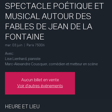
SPECTACLE POÉTIQUE ET
MUSICAL AUTOUR DES
FABLES DE JEAN DE LA
FONTAINE
mar. 03 juin
  |  
Paris 75006
Avec:
Lise Lienhard, pianiste
Marc-Alexandre Cousquer, comédien et metteur en scène
Aucun billet en vente
Voir d'autres événements
HEURE ET LIEU