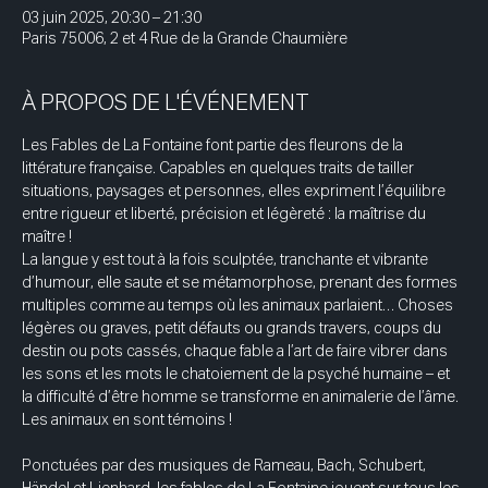
03 juin 2025, 20:30 – 21:30
Paris 75006, 2 et 4 Rue de la Grande Chaumière
À PROPOS DE L'ÉVÉNEMENT
Les Fables de La Fontaine font partie des fleurons de la 
littérature française. Capables en quelques traits de tailler 
situations, paysages et personnes, elles expriment l’équilibre 
entre rigueur et liberté, précision et légèreté : la maîtrise du 
maître ! 
La langue y est tout à la fois sculptée, tranchante et vibrante 
d’humour, elle saute et se métamorphose, prenant des formes 
multiples comme au temps où les animaux parlaient… Choses 
légères ou graves, petit défauts ou grands travers, coups du 
destin ou pots cassés, chaque fable a l’art de faire vibrer dans 
les sons et les mots le chatoiement de la psyché humaine – et 
la difficulté d’être homme se transforme en animalerie de l’âme. 
Les animaux en sont témoins ! 
Ponctuées par des musiques de Rameau, Bach, Schubert, 