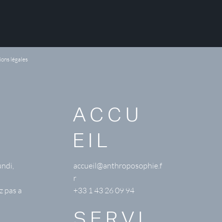
ons légales
ACCU
EIL
undi,
accueil@anthroposophie.f
r
z pas a
+33 1 43 26 09 94
SERVI