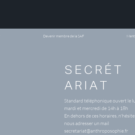
r
Devenir membre de la SAF
Menti
SECRÉT
ARIAT
Standard téléphonique ouvert le l
mardi et mercredi de 14h à 18h
En dehors de ces horaires, n'hésite
nous adresser un mail
secretariat@anthroposophie.fr