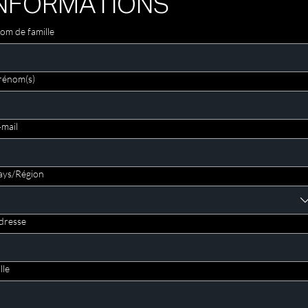
INFORMATIONS
om de famille
rénom(s)
‑mail
sse multiligne
ays/Région
dresse
lle