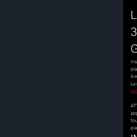
L
3
G
Ins
ht
ATT
app
tou