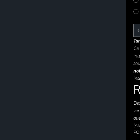
Tar
Ce 
int
sou
not
ins
Des
ven
(At
FOR