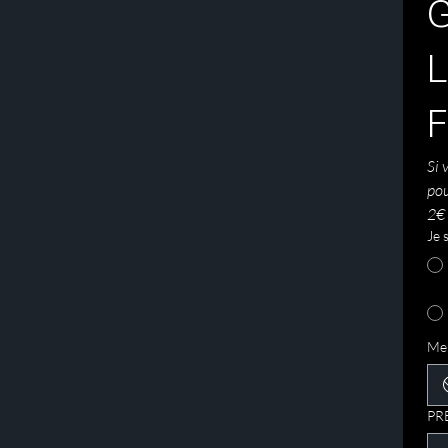
G
L
Si 
pou
2€ 
Je 
Mer
PR