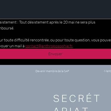
istement : Tout désistement après le 20 mai ne sera plus 
mboursé. 
r toute difficulté rencontrée, ou pour toute question, vous pouvez
oyer un mail à 
contact@anthroposophie.fr
.
Envoyer
r
Devenir membre de la SAF
Menti
SECRÉT