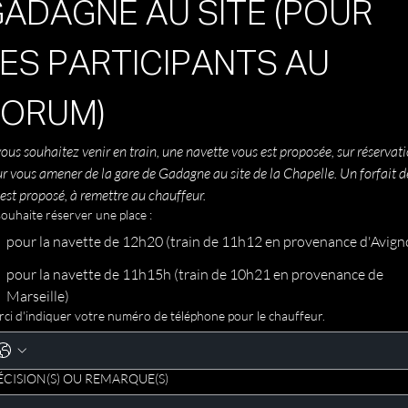
ADAGNE AU SITE (POUR 
ES PARTICIPANTS AU 
FORUM)
vous souhaitez venir en train, une navette vous est proposée, sur réservati
r vous amener de la gare de Gadagne au site de la Chapelle. Un forfait de
est proposé, à remettre au chauffeur.
souhaite réserver une place :
pour la navette de 12h20 (train de 11h12 en provenance d'Avign
pour la navette de 11h15h (train de 10h21 en provenance de
Marseille)
ci d'indiquer votre numéro de téléphone pour le chauffeur.
ÉCISION(S) OU REMARQUE(S)