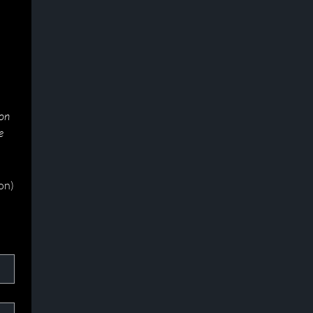
on 
 
on)