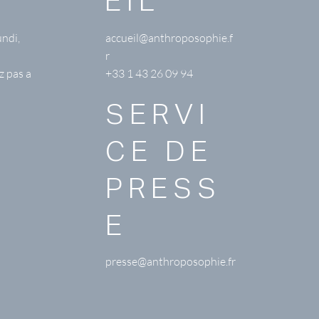
EIL
undi,
accueil@anthroposophie.f
r
z pas a
+33 1 43 26 09 94
SERVI
CE DE
PRESS
E
presse@anthroposophie.fr