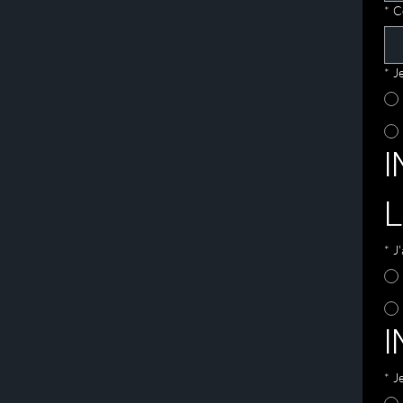
*
C
*
J
I
*
J
I
*
J