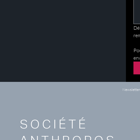
Dés
re
Pou
env
Newslette
SOCIÉTÉ