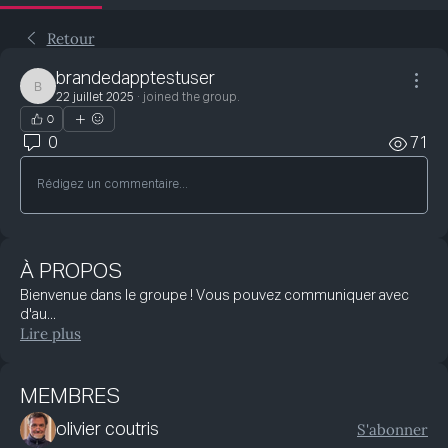
Retour
brandedapptestuser
brandedapptestuser
22 juillet 2025
·
joined the group.
0
0
71
Rédigez un commentaire...
À PROPOS
Bienvenue dans le groupe ! Vous pouvez communiquer avec
d'au
...
Lire plus
MEMBRES
S'abonner
olivier coutris