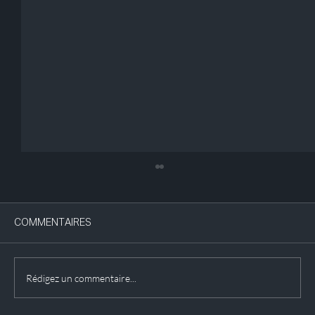
COMMENTAIRES
Rédigez un commentaire...
Exposition : les vitraux du Goetheanum