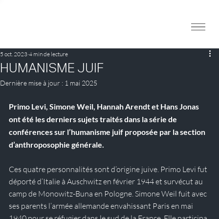
5 oct. 2023
4 min de lecture
HUMANISME JUIF
Dernière mise à jour :
1 mai 2025
Primo Levi, Simone Weil, Hannah Arendt et Hans Jonas 
ont été les derniers sujets traités dans la série de 
conférences sur l’humanisme juif proposée par la section 
d’anthroposophie générale.
Ces quatre personnalités sont d’origine juive. Primo Levi fut 
déporté d’Italie à Auschwitz en février 1944 et survécut au 
camp de Monowitz-Buna en Pologne. Simone Weil fuit avec 
ses parents l’armée allemande envahissant Paris en mai 
1940 pour se réfugier dans le sud de la France. Elle participa 