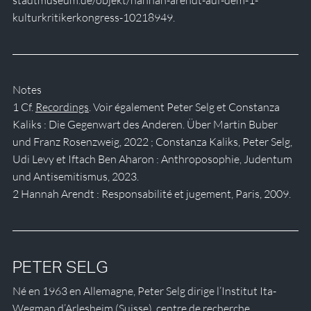
stadtmuseum.de/objekt/hannah-arendt-auf-dem-1-
kulturkritikerkongress-10218949. 
Notes
1 Cf. 
Recordings
. Voir également Peter Selg et Constanza 
Kaliks : Die Gegenwart des Anderen. Über Martin Buber 
und Franz Rosenzweig, 2022 ; Constanza Kaliks, Peter Selg, 
Udi Levy et Iftach Ben Aharon : Anthroposophie, Judentum 
und Antisemitismus, 2023.
2 Hannah Arendt : Responsabilité et jugement, Paris, 2009. 
PETER SELG
Né en 1963 en Allemagne, Peter Selg dirige l’Institut Ita-
Wegman d’Arlesheim (Suisse), centre de recherche 