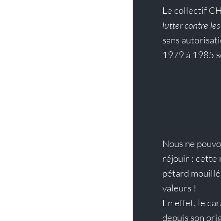
Le collectif 
lutter contre le
sans autorisat
1979 à 1985 so
Nous ne pouvon
réjouir : cette
pétard mouillé 
valeurs !
En effet, le ca
depuis son ori