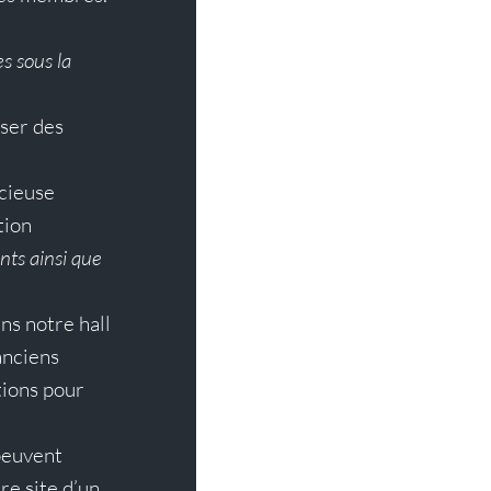
s sous la 
iser des 
cieuse 
tion
nts ainsi que 
s notre hall 
anciens 
tions pour 
peuvent 
re site d’un 