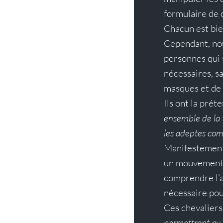
formulaire de 
Chacun est bie
Cependant, nou
personnes qui 
nécessaires, s
masques et de
Ils ont la prét
ensemble de la t
les adeptes com
Manifestement 
un mouvement de
comprendre l’a
nécessaire po
Ces chevaliers 
permettront au 