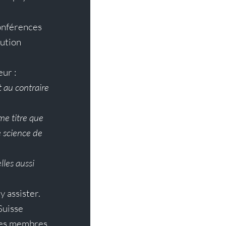
conférences 
ution 
eur :
t au contraire 
me titre que 
e science de 
lles aussi 
 assister.
uisse 
les membres.