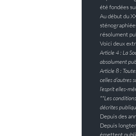
été fondées su
Au début du XXe
sténographiées
résolument pub
Voici deux extr
Article 4 : La S
absolument pub
Article 8 : Tou
celles d’autres 
l’esprit elles-
**Les conditions 
décrites publiq
Depuis des ann
Depuis longtem
émettent publi