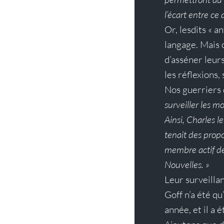
l’écart entre ce 
Or, lesdits « a
langage. Mais 
d’asséner leur
les réflexions,
Nos guerriers d
surveiller les 
Ainsi, Charles l
tenait des propo
membre actif de
Nouvelles. »
Leur surveilla
Goff n’a été qu
année, et il a 