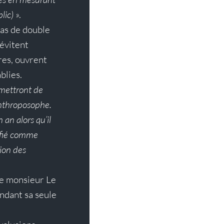
lic)
 ».
pas de double 
évitent 
res, ouvrent 
blies.
mettront de 
anthroposophe.
an alors qu’il 
ifié comme 
ion des 
ce monsieur Le 
ndant sa seule 