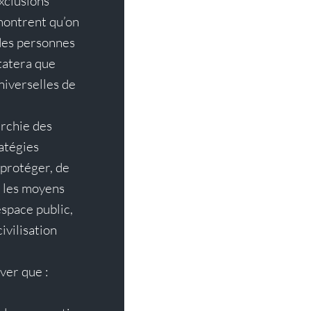
xclusions 
montrent qu’on 
des personnes 
tatera que 
niverselles de 
rchie des 
atégies 
 protéger, de 
a les moyens 
space public, 
vilisation 
ver que :