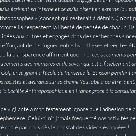
qu’ils écrivent en interne et ce qu’ils disent en externe (au pub
nthroposophes » (concept qui resterait à définir…) n’ont 
comme ils respectent la liberté de pensée de chacun, ils 
s idées aux autres et engagés dans des recherches sincè
 s’efforçant de distinguer entre hypothèses et vérités éta
e la transparence affirment que : « 
… ces documents per
mouvements des membres et de savoir qui est officiellement 
e Goff, enseignant à l’école de Verrières-le-Buisson pendant un 
s racistes et délirants sur sa chaîne YouTube a pu être ident
 la Société Anthroposophique en France grâce à la consultat
nce vigilante a manifestement ignoré que l’adhésion de 
’éphémère. Celui-ci n’a jamais fréquenté nos activités pe
été radié par nous dès le constat des vidéos évoquées !