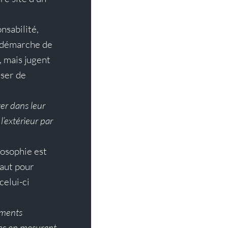
sabilité, 
 démarche de 
 mais jugent 
ser de 
er dans leur 
’extérieur par 
osophie est 
aut pour 
elui-ci 
uments 
es en mesurant 