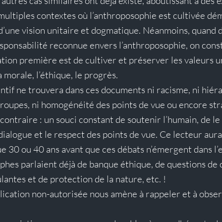
autres cas similaires ont déjà existé, aboutissant à des e
multiples contextes où l’anthroposophie est cultivée dé
n d’une vision unitaire et dogmatique. Néanmoins, quand 
sponsabilité reconnue envers l’anthroposophie, on cons
tion première est de cultiver et préserver les valeurs u
 morale, l’éthique, le progrès.
entif ne trouvera dans ces documents ni racisme, ni hiéra
roupes, ni homogénéité des points de vue ou encore str
contraire : un souci constant de soutenir l’humain, de le
dialogue et le respect des points de vue. Ce lecteur aur
e 30 ou 40 ans avant que ces débats n’émergent dans l’e
phes parlaient déjà de banque éthique, de questions de ci
lantes et de protection de la nature, etc. !
ublication non-autorisée nous amène à rappeler et à obser