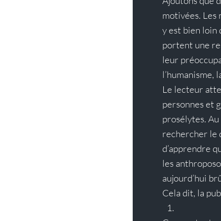
Ajoutons que d’
motivées. Les 
y est bien loi
portent une re
leur préoccupa
l’humanisme, la
Le lecteur att
personnes et g
prosélytes. Au 
rechercher le 
d’apprendre qu
les anthroposo
aujourd’hui brû
Cela dit, la p