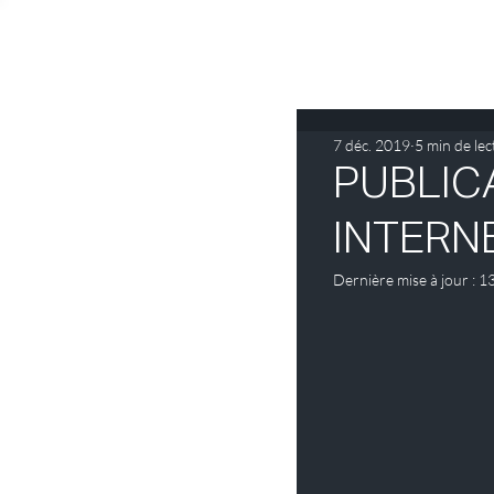
7 déc. 2019
5 min de lec
PUBLIC
INTERN
Dernière mise à jour :
13