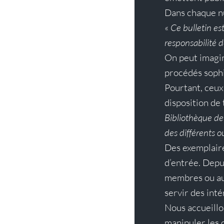
Dans chaque n
« 
Ce bulletin e
responsabilité d
On peut imagine
procédés sophi
Pourtant, ceux-
disposition de 
Bibliothèque de 
des différents o
Des exemplaire
d’entrée. Depu
membres ou aut
servir des inté
Nous accueillo
manipuler les o