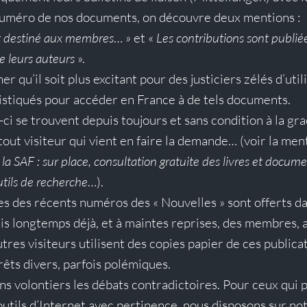
uméro de nos documents, on découvre deux mentions :
st destiné aux membres
… » et « 
Les contributions sont publiée
e leurs auteurs
 ».
r qu’il soit plus excitant pour des justiciers zélés d’util
stiqués pour accéder en France à de tels documents.
ci se trouvent depuis toujours et sans condition à la gra
tout visiteur qui vient en faire la demande… (voir la men
la SAF : sur place, consultation gratuite des livres et docume
utils de recherche
…).
s des récents numéros des « Nouvelles » sont offerts dan
is longtemps déjà, et à maintes reprises, des membres, 
res visiteurs utilisent des copies papier de ces publica
rêts divers, parfois polémiques.
ns volontiers les débats contradictoires. Pour ceux qui 
utils d’Internet avec pertinence, nous disposons sur not