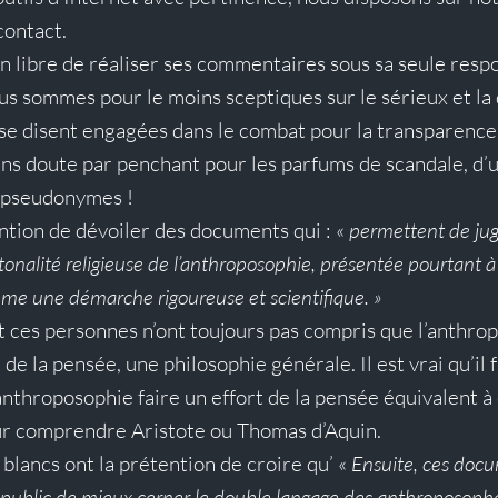
contact
.
n libre de réaliser ses commentaires sous sa seule respon
s sommes pour le moins sceptiques sur le sérieux et la
se disent engagées dans le combat pour la transparence,
ans doute par penchant pour les parfums de scandale, d’u
 pseudonymes !
ention de dévoiler des documents qui : « 
permettent de jug
onalité religieuse de l’anthroposophie, présentée pourtant à l
me une démarche rigoureuse et scientifique. »
ces personnes n’ont toujours pas compris que l’anthrop
 la pensée, une philosophie générale. Il est vrai qu’il f
nthroposophie faire un effort de la pensée équivalent à c
ur comprendre Aristote ou Thomas d’Aquin.
blancs ont la prétention de croire qu’ « 
Ensuite, ces doc
public de mieux cerner le double langage des anthroposoph