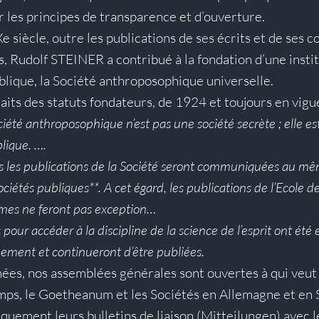
r les principes de transparence et d’ouverture.
 siècle, outre les publications de ses écrits et de ses 
, Rudolf STEINER a contribué à la fondation d’une instit
lique, la Société anthroposophique universelle.
aits des 
statuts fondateurs
, de 1924 et toujours en vigu
ociété anthroposophique n’est pas une société secrète ; elle es
lique. ….
tes les publications de la Société seront communiquées au mê
sociétés publiques**. A cet égard, les publications de l’Ecole d
mêmes ne feront pas exception…
pour accéder à la discipline de la science de l’esprit ont été e
uement et continueront d’être publiées.
ées, nos assemblées générales sont ouvertes à qui veut y
ps, le Goetheanum et les Sociétés en Allemagne et en S
quement leurs bulletins de liaison (Mitteilungen) avec 