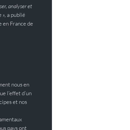
ser, analyser et 
 », 
a publié 
e en France de 
ment nous en 
e l’effet d’un 
cipes et nos 
ndamentaux 
us pays ont 