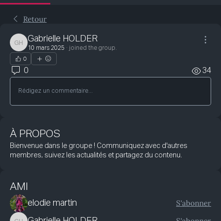
Retour
Gabrielle HOLDER
Gabrielle HOLDER
10 mars 2025
·
joined the group.
0
0
34
Rédigez un commentaire...
À PROPOS
Bienvenue dans le groupe ! Communiquez avec d'autres
membres, suivez les actualités et partagez du contenu.
AMI
S'abonner
elodie martin
S'abonner
Gabrielle HOLDER